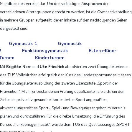
Standbein des Vereins dar. Um den vielfältigen Ansprüchen der
verschiedenen Altersgruppen gerecht zu werden, ist die Gymnastikabteilung
in mehrere Gruppen aufgeteilt, deren Inhalte auf den nachfolgenden Seiten
dargestellt sind.
Gymnastik 1
Gymnastik
2
Funktionsgymnastik
Eltern-Kind-
Turnen
Kinderturnen
Mit
Brigitte Nern
und
Ute Friedrich
absolvierten zwei Übungsleiterinnen
des TUS Vollnkirchen erfolgreich den Kurs des Landessportbundes Hessen
für die Übungsleiterausbildung der zweiten Lizenzstufe „Sport in der
Prävention“. Mit ihrer bestandenen Prüfung qualifizierten sie sich, ein den
Zielen im präventiv gesundheitsorientierten Sport angepaßtes,
abwechslungsreiches Sport-, Spiel- und Bewegungsangebot im Verein zu
planen und durchzuführen. Für die direkte Umsetzung, die Einführung des
Kurses „Funktionsgymnastik“, wurde dem TUS das Qualitätssiegel „SPORT